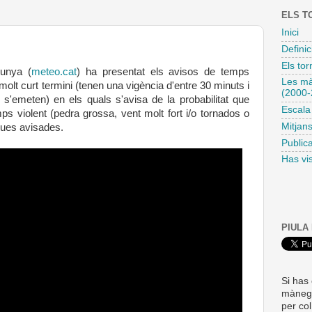
ELS T
Inici
Definic
Els to
lunya (
meteo.cat
) ha presentat els avisos de temps
Les mà
molt curt termini (tenen una vigència d'entre 30 minuts i
(2000-
'emeten) en els quals s'avisa de la probabilitat que
Escala
s violent (pedra grossa, vent molt fort i/o tornados o
Mitjan
ues avisades.
Publica
Has vis
PIULA
Si has
màneg
per co