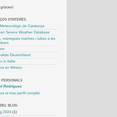
 gràcies!
ÇOS D'INTERÈS
 Meteorològic de Catalunya
an Severe Weather Database
s, mànegues marines i tubes a les
alears
nos
oliste Deutschland
 in Italia
os en México
 PERSONALS
ol Rodríguez
tza el meu perfil complet
 DEL BLOG
g 2024
(1)