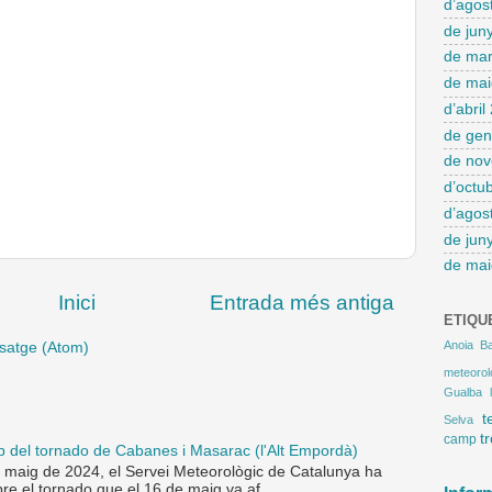
d’agos
de jun
de mar
de mai
d’abril
de gen
de no
d’octu
d’agos
de jun
de mai
Inici
Entrada més antiga
ETIQU
Anoia
B
satge (Atom)
meteoro
Gualba
t
Selva
t
camp
p del tornado de Cabanes i Masarac (l'Alt Empordà)
 maig de 2024, el Servei Meteorològic de Catalunya ha
obre el tornado que el 16 de maig va af...