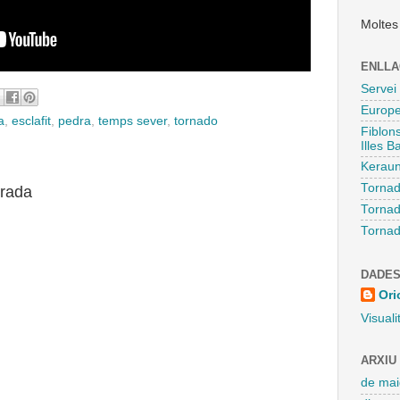
Moltes
ENLLA
Servei
Europe
a
,
esclafit
,
pedra
,
temps sever
,
tornado
Fiblon
Illes B
Kerau
Tornad
trada
Tornado
Tornad
DADES
Ori
Visuali
ARXIU
de mai