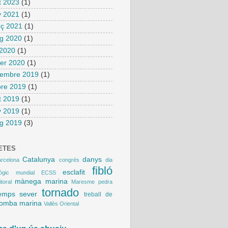
t 2023
(1)
y 2021
(1)
ç 2021
(1)
g 2020
(1)
 2020
(1)
er 2020
(1)
vembre 2019
(1)
bre 2019
(1)
t 2019
(1)
y 2019
(1)
g 2019
(3)
ETES
Catalunya
danys
arcelona
congrés
dia
fibló
esclafit
lògic mundial
ECSS
mànega marina
litoral
Maresme
pedra
tornado
emps sever
treball de
romba marina
Vallès Oriental